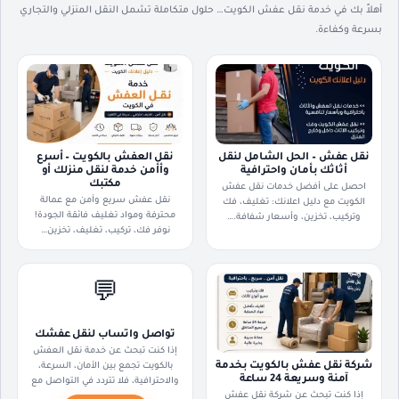
أهلاً بك في خدمة نقل عفش الكويت… حلول متكاملة تشمل النقل المنزلي والتجاري
بسرعة وكفاءة.
نقل عفش – الحل الشامل لنقل
نقل العفش بالكويت – أسرع
أثاثك بأمان واحترافية
وأأمن خدمة لنقل منزلك أو
مكتبك
احصل على أفضل خدمات نقل عفش
نقل عفش سريع وآمن مع عمالة
الكويت مع دليل اعلانك: تغليف، فك
محترفة ومواد تغليف فائقة الجودة!
وتركيب، تخزين، وأسعار شفافة.…
نوفر فك، تركيب، تغليف، تخزين…
💬
تواصل واتساب لنقل عفشك
إذا كنت تبحث عن خدمة نقل العفش
شركة نقل عفش بالكويت بخدمة
بالكويت تجمع بين الأمان، السرعة،
آمنة وسريعة 24 ساعة
والاحترافية، فلا تتردد في التواصل مع
إذا كنت تبحث عن شركة نقل عفش
نقل عفش الكويت دليل اعلانك.