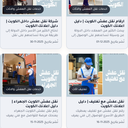
خدمات نقل العفش والاثاث
خدمات نقل العفش والاثاث
ارقام نقل عفش الكويت | دليل
شركة نقل عفش داخل الكويت |
اعلانك الكويت
دليل اعلانك الكويت
يبحث الكثير من العملاء داخل الدولة
تحتاج الكثير من الأسر داخل الدولة إلى
عن وسيلة تساعدهم على الوصول إلى
طريقة مريحة تساعدهم على نقل
ارقام نقل عفش الكويت بسرعة لأن
الأثاث من منزل لآخر دون خسائر أو
نُشر بتاريخ 2025-12-01
نُشر بتاريخ 2025-11-30
الانتقال من…
فوضى…
تغليف اثاث
خدمات نقل العفش والاثاث
نقل عفش مع تغليف | دليل
نقل عفش الكويت الجهراء |
اعلانك الكويت
دليل اعلانك الكويت
رقم نقل عفش مع تغليف يعطيك
رقم نقل عفش الكويت الجهراء
الطريق الأسرع للوصول إلى فني يعرف
يمنحك فرصة للتواصل مع فني يعرف
كيف يجمع أغراضك ويرتبها قبل
أسلوب ترتيب الأغراض قبل التحريك
نُشر بتاريخ 2025-11-16
نُشر بتاريخ 2025-11-15
التحريك لأن التحضير…
ويهيئ المكان خطوة بعد…