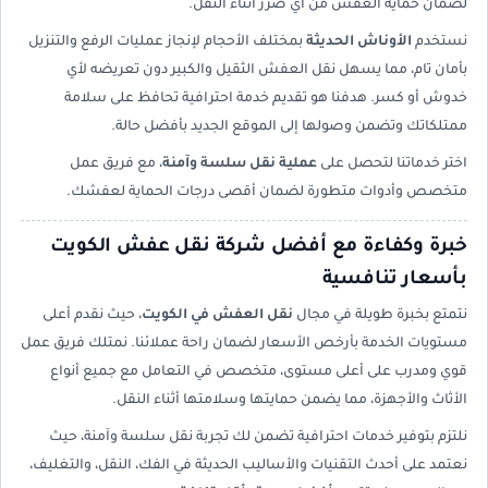
لضمان حماية العفش من أي ضرر أثناء النقل.
نستخدم
الأوناش الحديثة
بمختلف الأحجام لإنجاز عمليات الرفع والتنزيل
بأمان تام، مما يسهل نقل العفش الثقيل والكبير دون تعريضه لأي
خدوش أو كسر. هدفنا هو تقديم خدمة احترافية تحافظ على سلامة
ممتلكاتك وتضمن وصولها إلى الموقع الجديد بأفضل حالة.
اختر خدماتنا لتحصل على
عملية نقل سلسة وآمنة
، مع فريق عمل
متخصص وأدوات متطورة لضمان أقصى درجات الحماية لعفشك.
خبرة وكفاءة مع أفضل شركة نقل عفش الكويت
بأسعار تنافسية
نتمتع بخبرة طويلة في مجال
نقل العفش في الكويت
، حيث نقدم أعلى
مستويات الخدمة بأرخص الأسعار لضمان راحة عملائنا. نمتلك فريق عمل
قوي ومدرب على أعلى مستوى، متخصص في التعامل مع جميع أنواع
الأثاث والأجهزة، مما يضمن حمايتها وسلامتها أثناء النقل.
نلتزم بتوفير خدمات احترافية تضمن لك تجربة نقل سلسة وآمنة، حيث
نعتمد على أحدث التقنيات والأساليب الحديثة في الفك، النقل، والتغليف،