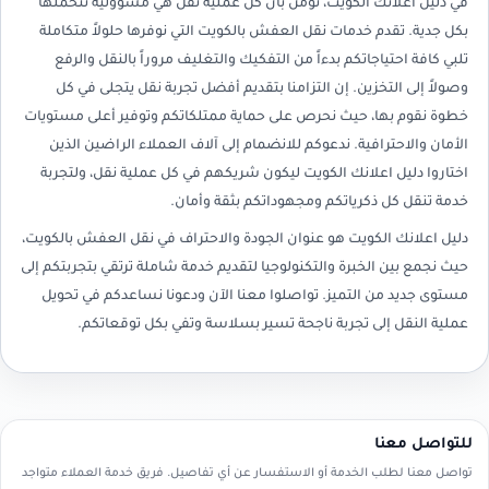
في دليل اعلانك الكويت، نؤمن بأن كل عملية نقل هي مسؤولية نتحملها
بكل جدية. تقدم خدمات نقل العفش بالكويت التي نوفرها حلولاً متكاملة
تلبي كافة احتياجاتكم بدءاً من التفكيك والتغليف مروراً بالنقل والرفع
وصولاً إلى التخزين. إن التزامنا بتقديم أفضل تجربة نقل يتجلى في كل
خطوة نقوم بها، حيث نحرص على حماية ممتلكاتكم وتوفير أعلى مستويات
الأمان والاحترافية. ندعوكم للانضمام إلى آلاف العملاء الراضين الذين
اختاروا دليل اعلانك الكويت ليكون شريكهم في كل عملية نقل، ولتجربة
خدمة تنقل كل ذكرياتكم ومجهوداتكم بثقة وأمان.
دليل اعلانك الكويت هو عنوان الجودة والاحتراف في نقل العفش بالكويت،
حيث نجمع بين الخبرة والتكنولوجيا لتقديم خدمة شاملة ترتقي بتجربتكم إلى
مستوى جديد من التميز. تواصلوا معنا الآن ودعونا نساعدكم في تحويل
عملية النقل إلى تجربة ناجحة تسير بسلاسة وتفي بكل توقعاتكم.
للتواصل معنا
تواصل معنا لطلب الخدمة أو الاستفسار عن أي تفاصيل. فريق خدمة العملاء متواجد