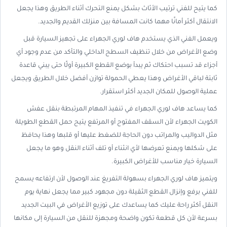
كما يتيح للفني ترتيب الأثاث بشكل يمنع التحرك أثناء الطريق وهذا يجعل
الانتقال أكثر أمانًا مهما كانت المسافة بين منزلك القديم والجديد.
ويعمل الفني الذي يستخدم هاف لوري الجهراء على تجهيز السيارة قبل
وضع الأغراض من خلال تنظيف السطح الداخلي والتأكد من عدم وجود أي
أجزاء قد تسبب احتكاك ثم يبدأ بوضع القطع الكبيرة أولًا حتى يبني قاعدة
ثابتة لباقي الأغراض وهذا يعطي الحمولة توازن أفضل خلال الطريق ويجعل
عملية الوصول للمكان الجديد أكثر استقرار.
كما يساعد هاف لوري الجهراء في تنفيذ المهام المرتبطة بنقل عفش
الكويت الجهراء لأن السقف المفتوح أو المرتفع يتيح حمل القطع الطويلة
مثل الدواليب والمراتب دون الحاجة للضغط عليها أو قلبها وهذا يحافظ
على شكلها ويمنع تعرضها لأي انثناء أو تلف أثناء النقل وهو ما يجعل
السيارة خيار مناسب للأغراض الكبيرة.
ويتميز هاف لوري الجهراء بسهولة التفريغ عند الوصول لأن ارتفاعه يسمح
للفني برفع وإنزال القطع الثقيلة دون مجهود كبير مما يجعل نهاية يوم
النقل أكثر راحة عليك كما يساعدك على توزيع الأغراض في البيت الجديد
بسرعة لأن كل قطعة تكون واضحة ومجهزة للنقل من السيارة إلى مكانها