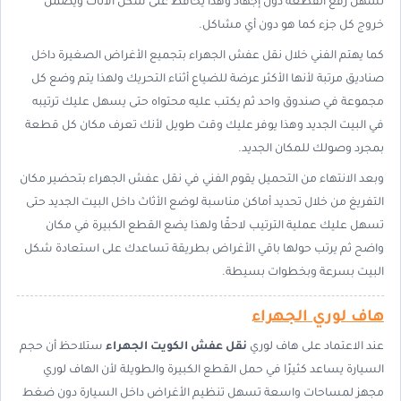
تسهل رفع القطعة دون إجهاد وهذا يحافظ على شكل الأثاث ويضمن
خروج كل جزء كما هو دون أي مشاكل.
كما يهتم الفني خلال نقل عفش الجهراء بتجميع الأغراض الصغيرة داخل
صناديق مرتبة لأنها الأكثر عرضة للضياع أثناء التحريك ولهذا يتم وضع كل
مجموعة في صندوق واحد ثم يكتب عليه محتواه حتى يسهل عليك ترتيبه
في البيت الجديد وهذا يوفر عليك وقت طويل لأنك تعرف مكان كل قطعة
بمجرد وصولك للمكان الجديد.
وبعد الانتهاء من التحميل يقوم الفني في نقل عفش الجهراء بتحضير مكان
التفريغ من خلال تحديد أماكن مناسبة لوضع الأثاث داخل البيت الجديد حتى
تسهل عليك عملية الترتيب لاحقًا ولهذا يضع القطع الكبيرة في مكان
واضح ثم يرتب حولها باقي الأغراض بطريقة تساعدك على استعادة شكل
البيت بسرعة وبخطوات بسيطة.
هاف لوري الجهراء
عند الاعتماد على هاف لوري
نقل عفش الكويت الجهراء
ستلاحظ أن حجم
السيارة يساعد كثيرًا في حمل القطع الكبيرة والطويلة لأن الهاف لوري
مجهز لمساحات واسعة تسهل تنظيم الأغراض داخل السيارة دون ضغط