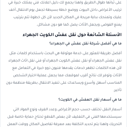
على ثباتها طوال الطريق ولهذا يجمع لك دليل اعلانك فني يمتلك خبرة في
ترتيب الأغراض داخل البيوت ووضع خطة بسيطة تجعل يوم الانتقال أخف
عليك وتمنحك بداية مريحة في المكان الجديد لأن كل خطوة تتم بترتيب
يمنع الفوضى ويجعل الأثاث يصل كما هو دون مشاكل.
الأسئلة الشائعة حول نقل عفش الكويت الجهراء
ما هي أفضل شركة نقل عفش في الجهراء؟
أفضل طريقة للعثور على خدمة موثوقة هي البحث باستخدام كلمات مثل
نقل عفش الجهراء أو نقل عفش الكويت الجهراء أو فني نقل اثاث الجهراء
لأن هذه الكلمات تظهر خدمات يقدمها فنيون ذوو خبرة في التعامل مع
الأثاث وتوفر لك نتائج أقرب لموقعك مما يجعل عملية اختيار الشخص
المناسب أسهل وأسرع ويساعدك على تنفيذ الانتقال بطريقة منظمة دون
تأخير.
ما هي أسعار نقل العفش في الكويت؟
أسعار النقل تختلف حسب حجم الأغراض وعدد الغرف ونوع المواد التي
سيستخدمها الفني في التغليف لأن بعض القطع تحتاج حماية خاصة قبل
التحريك ولهذا يتم تحديد التكلفة بعد معرفة تفاصيل المكان ووقت العمل