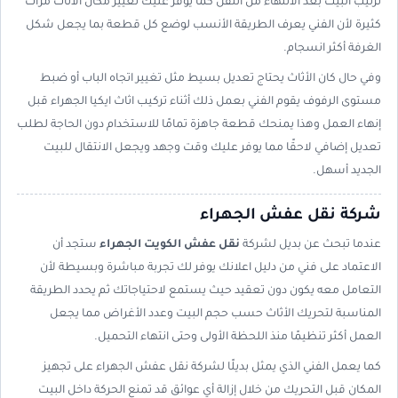
ترتيب البيت بعد الانتهاء من النقل كما يوفر عليك تغيير مكان الأثاث مرات
كثيرة لأن الفني يعرف الطريقة الأنسب لوضع كل قطعة بما يجعل شكل
الغرفة أكثر انسجام.
وفي حال كان الأثاث يحتاج تعديل بسيط مثل تغيير اتجاه الباب أو ضبط
مستوى الرفوف يقوم الفني بعمل ذلك أثناء تركيب اثاث ايكيا الجهراء قبل
إنهاء العمل وهذا يمنحك قطعة جاهزة تمامًا للاستخدام دون الحاجة لطلب
تعديل إضافي لاحقًا مما يوفر عليك وقت وجهد ويجعل الانتقال للبيت
الجديد أسهل.
شركة نقل عفش الجهراء
عندما تبحث عن بديل لشركة
نقل عفش الكويت الجهراء
ستجد أن
الاعتماد على فني من دليل اعلانك يوفر لك تجربة مباشرة وبسيطة لأن
التعامل معه يكون دون تعقيد حيث يستمع لاحتياجاتك ثم يحدد الطريقة
المناسبة لتحريك الأثاث حسب حجم البيت وعدد الأغراض مما يجعل
العمل أكثر تنظيمًا منذ اللحظة الأولى وحتى انتهاء التحميل.
كما يعمل الفني الذي يمثل بديلًا لشركة نقل عفش الجهراء على تجهيز
المكان قبل التحريك من خلال إزالة أي عوائق قد تمنع الحركة داخل البيت