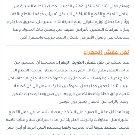
ويهتم الفني أثناء تنفيذ نقل عفش الكويت الجهراء بتنظيم السيارة من
الداخل لأنه يضع القطع الثقيلة في الأسفل ثم يرتب فوقها القطع الأخف
وزنًا وهذا يحقق توزيع متوازن يمنع الحركة أثناء السير على الطريق كما يقوم
بملء الفراغات الصغيرة بأغراض خفيفة حتى يضمن ثبات الحمولة وهذا
يساعدك على وصول الأغراض للمكان الجديد بترتيب واستقرار أكبر.
نقل عفش الجهراء
عند التفكير في
نقل عفش الكويت الجهراء
ستلاحظ أن التنسيق بين
مراحل العمل مهم جدًا لأن الفني يبدأ بمعاينة المكان ثم يحدد القطع التي
تحتاج تحريك أولًا وهذا يساعده على بناء خطوة منظمة تمنع الازدحام داخل
البيت أثناء التحميل كما يجعل الحركة بين الغرف أسهل لأن كل قطعة
تتحرك وفق خطة واضحة تضمن خروجها دون ضرر وهذا يعطيك شعور
أوضح بالراحة لأن الانتقال يسير دون فوضى.
ويعتمد نقل عفش الجهراء على استخدام معدات تساعد في حمل القطع
الكبيرة مثل الطاولات والأرفف الطويلة لأن هذه الأغراض تحتاج عناية خاصة
لتجنب الضغط عليها أثناء التحريك ولهذا يستخدم الفني أحزمة أو أيدي حمل