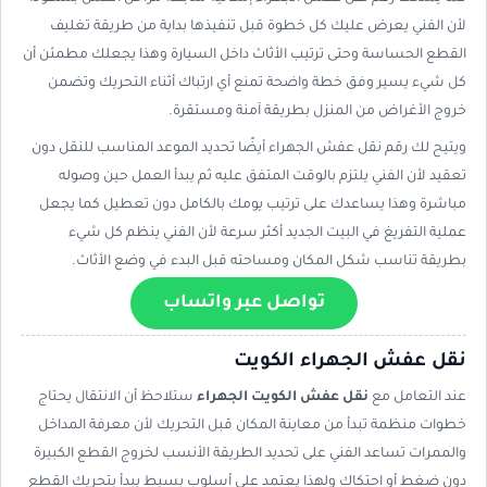
لأن الفني يعرض عليك كل خطوة قبل تنفيذها بداية من طريقة تغليف
القطع الحساسة وحتى ترتيب الأثاث داخل السيارة وهذا يجعلك مطمئن أن
كل شيء يسير وفق خطة واضحة تمنع أي ارتباك أثناء التحريك وتضمن
خروج الأغراض من المنزل بطريقة آمنة ومستقرة.
ويتيح لك رقم نقل عفش الجهراء أيضًا تحديد الموعد المناسب للنقل دون
تعقيد لأن الفني يلتزم بالوقت المتفق عليه ثم يبدأ العمل حين وصوله
مباشرة وهذا يساعدك على ترتيب يومك بالكامل دون تعطيل كما يجعل
عملية التفريغ في البيت الجديد أكثر سرعة لأن الفني ينظم كل شيء
بطريقة تناسب شكل المكان ومساحته قبل البدء في وضع الأثاث.
تواصل عبر واتساب
نقل عفش الجهراء الكويت
عند التعامل مع
نقل عفش الكويت الجهراء
ستلاحظ أن الانتقال يحتاج
خطوات منظمة تبدأ من معاينة المكان قبل التحريك لأن معرفة المداخل
والممرات تساعد الفني على تحديد الطريقة الأنسب لخروج القطع الكبيرة
دون ضغط أو احتكاك ولهذا يعتمد على أسلوب بسيط يبدأ بتحريك القطع