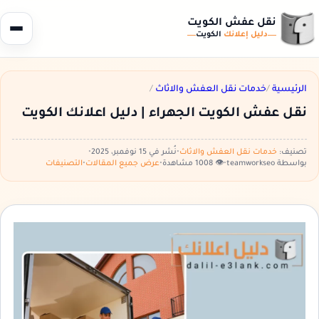
نقل عفش الكويت
دليل إعلانك
الكويت
الرئيسية
/
خدمات نقل العفش والاثاث
/
نقل عفش الكويت الجهراء | دليل اعلانك الكويت
تصنيف:
خدمات نقل العفش والاثاث
•
نُشر في 15 نوفمبر، 2025
•
بواسطة teamworkseo
•
👁️ 1008 مشاهدة
•
عرض جميع المقالات
•
التصنيفات