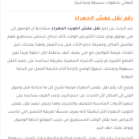
النهائي بخطوات بسيطة ومباشرة.
رقم نقل عفش الجهراء
عند البحث عن رقم
نقل عفش الكويت الجهراء
ستلاحظ أن الوصول إلى
فني موثوق يوفر عليك الكثير من الوقت لأنك تحتاج شخص يستطيع فهم
تفاصيل المكان ومعرفة حجم الأثاث قبل بدء العمل ولهذا يمنحك دليل
اعلانك فرصة للتواصل مع فني يعرف كيف يخطط لكل خطوة ويبدأ بفرز
القطع الكبيرة ثم ترتيب الأشياء الصغيرة بطريقة تساعده على تنفيذ النقل
بسهولة وتمنحك شعورًا أوضح بالراحة أثناء متابعة العمل من البداية
للنهاية.
ويتيح لك رقم نقل عفش الجهراء فرصة لشرح كل ما تحتاجه قبل وصول
الفني إلى المكان لأن التحدث عن حجم البيت وعدد الغرف يساعده على
تجهيز الأدوات المناسبة للتغليف والتحريك وهذا يجعل تنفيذ نقل عفش
الكويت الجهراء أكثر تنظيمًا لأنه يعرف مسبقًا طريقة التحميل التي تناسب
الأغراض مما يقلل الوقت المستغرق في ترتيب الموقع لحظة الوصول
ويوفر عليك جهد كبير.
كما يمنحك رقم نقل عفش الجهراء إمكانية متابعة مراحل العمل بسهولة