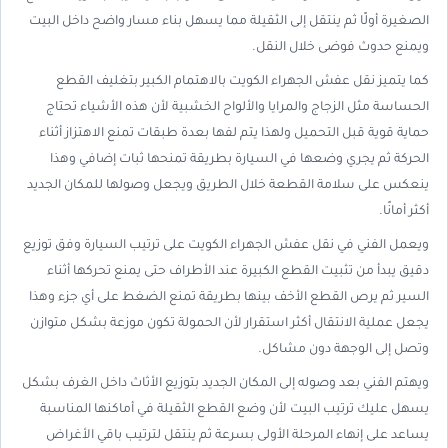
الصغيرة أولًا ثم ينتقل إلى الثقيلة مما يسهل بناء مسار واضح داخل البيت
ويمنع حدوث فوضى خلال النقل.
كما يتميز نقل عفش الجهراء الكويت بالاهتمام الكبير بتغليف القطع
الحساسة مثل الزجاج والمرايا والألواح الخشبية لأن هذه الأشياء تحتاج
حماية قوية قبل التحميل ولهذا يتم لفها بعدة طبقات تمنع الاهتزاز أثناء
الحركة ثم يجري وضعها في السيارة بطريقة تمنحها ثبات إضافي وهذا
ينعكس على سلامة القطعة خلال الطريق ويجعل وصولها للمكان الجديد
أكثر أمانًا.
ويعمل الفني في نقل عفش الجهراء الكويت على ترتيب السيارة وفق توزيع
دقيق يبدأ من تثبيت القطع الكبيرة عند الأطراف حتى يمنع تحركها أثناء
السير ثم يرص القطع الأخف بينها بطريقة تمنع الضغط على أي جزء وهذا
يجعل عملية الانتقال أكثر استقرار لأن الحمولة تكون موزعة بشكل متوازن
وتصل إلى الوجهة دون مشاكل.
ويهتم الفني بعد وصوله إلى المكان الجديد بتوزيع الأثاث داخل الغرف بشكل
يسهل عليك ترتيب البيت لأن وضع القطع الثقيلة في أماكنها المناسبة
يساعد على إنهاء المرحلة الأولى بسرعة ثم ينتقل لترتيب باقي الأغراض